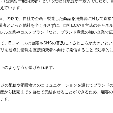
toC（企業対一般消費者）といった取引形態が一般的でしたが、
えています。
 Consumer」の略で、自社で企画・製造した商品を消費者に対し
流通業者といった他社を全く介さずに、自社ECや直営店のチャ
レル企業やコスメブランドなど、ブランド意識の強い企業で広
して、Eコマースの台頭やSNSの普及によるところが大きいと
プリを起点に情報を直接消費者へ向けて発信することで効率的
以下のような点が挙げられます。
ージの配信や消費者とのコミュニケーションを通じてブランド
産から販売までを自社で完結させることができるため、顧客の
ます。