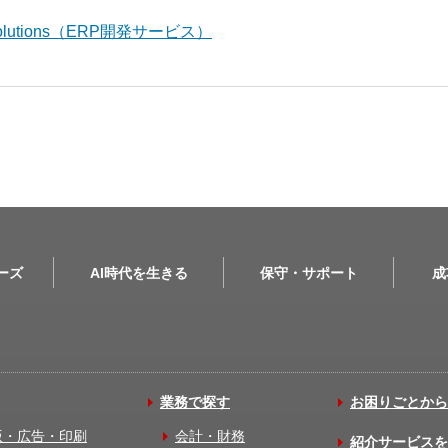
l Solutions（ERP開発サービス）
リーズ
AI時代を生きる
保守・サポート
成
業務で探す
お困りごとから
版・広告・印刷
会計・財務
紹介サービスを