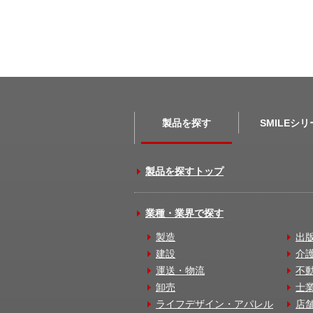
製品を探す
SMILEシ
製品を探すトップ
業種・業界で探す
製造
出
建設
介
運送・物流
不
卸売
士
ライフデザイン・アパレル
店