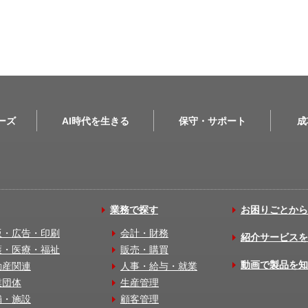
リーズ
AI時代を生きる
保守・サポート
成
業務で探す
お困りごとから
版・広告・印刷
会計・財務
紹介サービスを
護・医療・福祉
販売・購買
動画で製品を知
動産関連
人事・給与・就業
業団体
生産管理
舗・施設
顧客管理