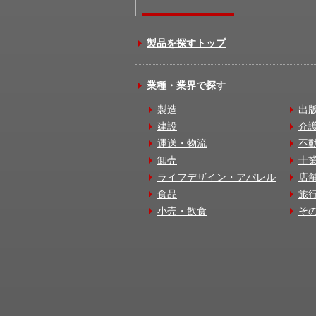
製品を探すトップ
業種・業界で探す
製造
出
建設
介
運送・物流
不
卸売
士
ライフデザイン・アパレル
店
食品
旅
小売・飲食
そ