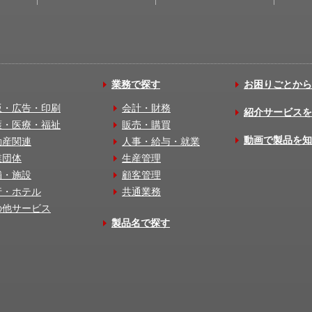
業務で探す
お困りごとから
版・広告・印刷
会計・財務
紹介サービスを
護・医療・福祉
販売・購買
動画で製品を知
動産関連
人事・給与・就業
業団体
生産管理
舗・施設
顧客管理
行・ホテル
共通業務
の他サービス
製品名で探す