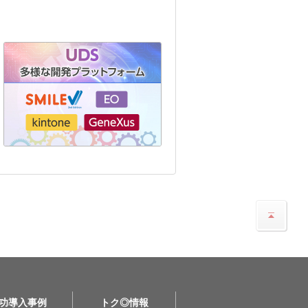
功導入事例
トク◎情報