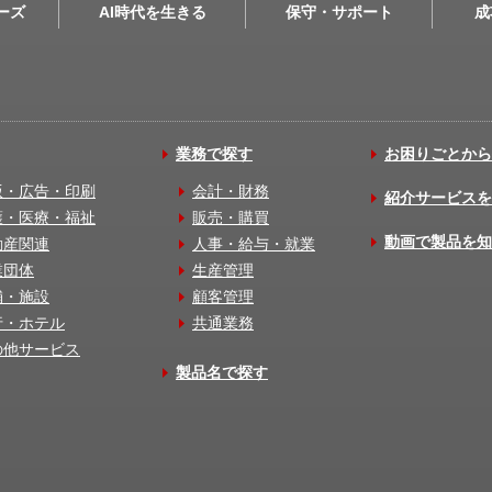
リーズ
AI時代を生きる
保守・サポート
成
業務で探す
お困りごとから
版・広告・印刷
会計・財務
紹介サービスを
護・医療・福祉
販売・購買
動画で製品を知
動産関連
人事・給与・就業
業団体
生産管理
舗・施設
顧客管理
行・ホテル
共通業務
の他サービス
製品名で探す