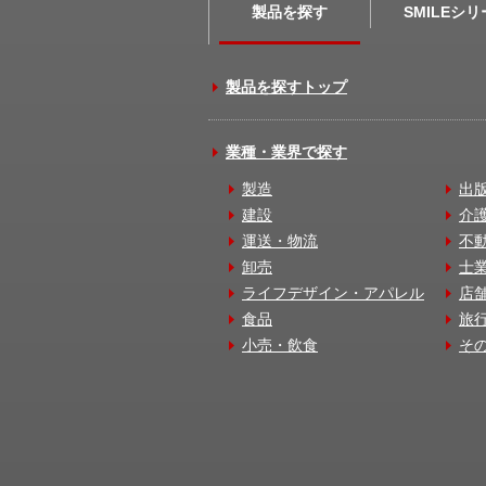
製品を探す
SMILEシ
製品を探すトップ
業種・業界で探す
製造
出
建設
介
運送・物流
不
卸売
士
ライフデザイン・アパレル
店
食品
旅
小売・飲食
そ