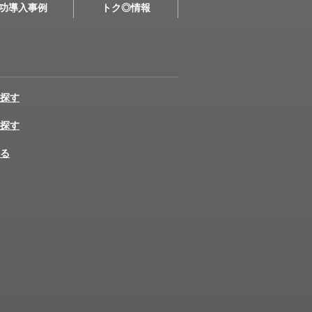
功導入事例
トク◎情報
探す
探す
る