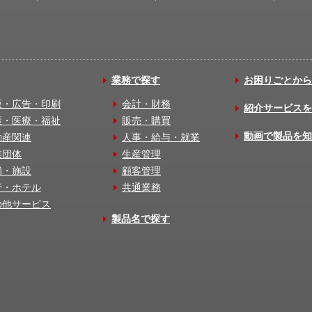
業務で探す
お困りごとから
版・広告・印刷
会計・財務
紹介サービスを
護・医療・福祉
販売・購買
動画で製品を知
動産関連
人事・給与・就業
業団体
生産管理
舗・施設
顧客管理
行・ホテル
共通業務
の他サービス
製品名で探す