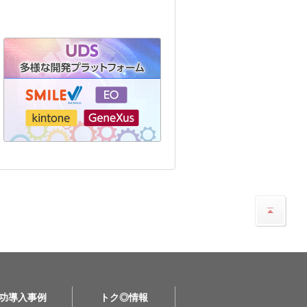
功導入事例
トク◎情報