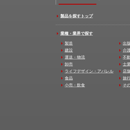
製品を探すトップ
業種・業界で探す
製造
出
建設
介
運送・物流
不
卸売
士
ライフデザイン・アパレル
店
食品
旅
小売・飲食
そ