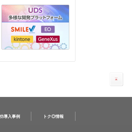
功導入事例
トク◎情報