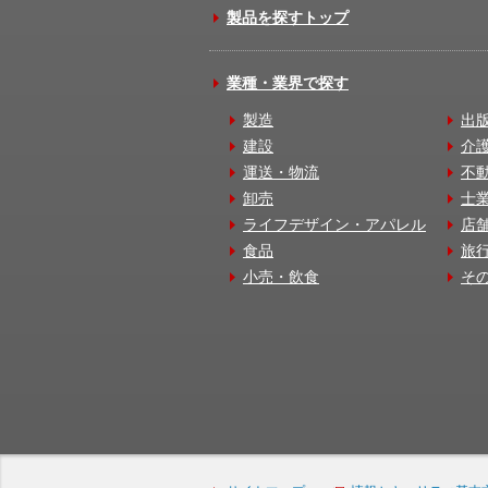
製品を探すトップ
業種・業界で探す
製造
出
建設
介
運送・物流
不
卸売
士
ライフデザイン・アパレル
店
食品
旅
小売・飲食
そ