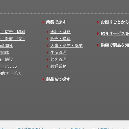
業務で探す
お困りごとから
版・広告・印刷
会計・財務
紹介サービスを
護・医療・福祉
販売・購買
動画で製品を知
動産関連
人事・給与・就業
業団体
生産管理
舗・施設
顧客管理
行・ホテル
共通業務
の他サービス
製品名で探す