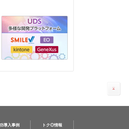
功導入事例
トク◎情報