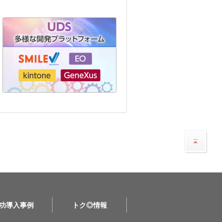
功導入事例
トク◎情報