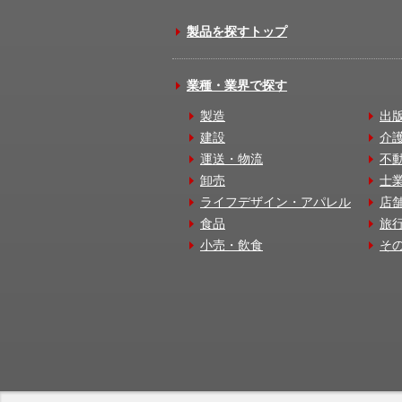
製品を探すトップ
業種・業界で探す
製造
出
建設
介
運送・物流
不
卸売
士
ライフデザイン・アパレル
店
食品
旅
小売・飲食
そ