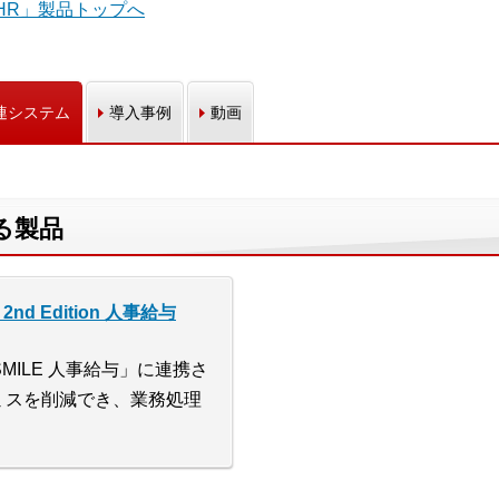
tHR」製品トップへ
連システム
導入事例
動画
する製品
nd Edition 人事給与
SMILE 人事給与」に連携さ
ミスを削減でき、業務処理