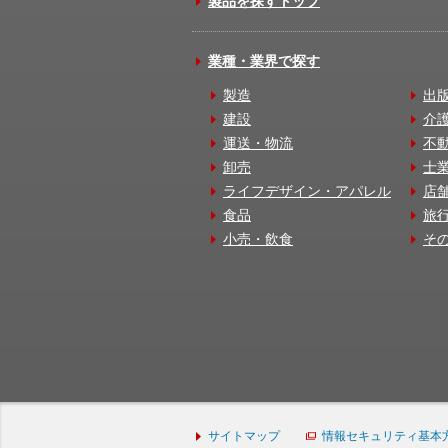
製品を探すトップ
業種・業界で探す
製造
出
建設
介
運送・物流
不
卸売
士
ライフデザイン・アパレル
店
食品
旅
小売・飲食
そ
サイトマップ
情報セキュリティ基本