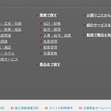
業務で探す
お困りごとから
版・広告・印刷
会計・財務
紹介サービスを
護・医療・福祉
販売・購買
動画で製品を知
動産関連
人事・給与・就業
業団体
生産管理
舗・施設
顧客管理
行・ホテル
共通業務
の他サービス
製品名で探す
方針
個人情報保護方針
サイトの利用条件
大塚商会ホームペー