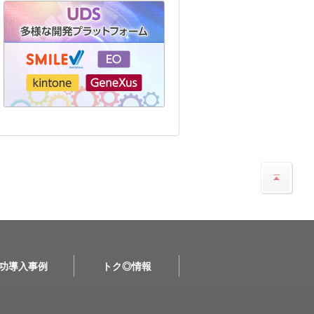
功導入事例
トク◎情報