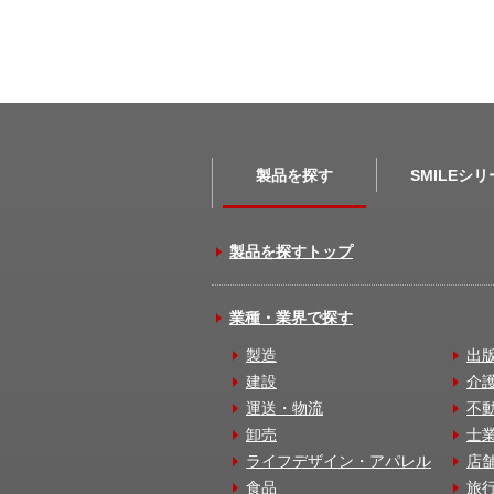
製品を探す
SMILEシ
製品を探すトップ
業種・業界で探す
製造
出
建設
介
運送・物流
不
卸売
士
ライフデザイン・アパレル
店
食品
旅