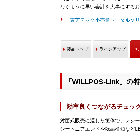
なぐように早い会計を大事にするお
「東芝テック小売業トータルソリ
製品トップ
ラインアップ
セ
「WILLPOS-Link」の
効率良くつながるチェッ
対面式販売に適した筐体で、レシー
シートニアエンドや残高検知などL