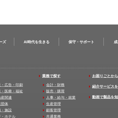
リーズ
AI時代を生きる
保守・サポート
成
業務で探す
お困りごとから
版・広告・印刷
会計・財務
紹介サービスを
護・医療・福祉
販売・購買
動画で製品を知
動産関連
人事・給与・就業
業団体
生産管理
舗・施設
顧客管理
行・ホテル
共通業務