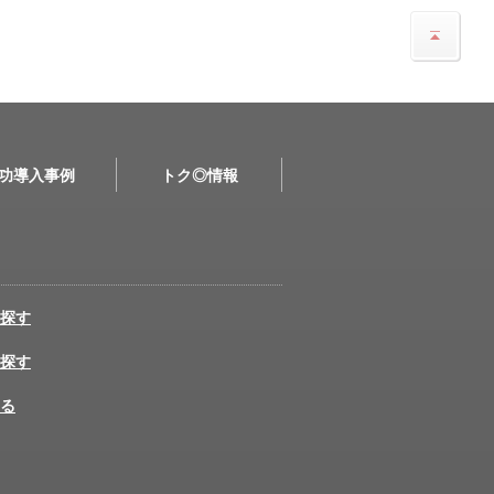
功導入事例
トク◎情報
探す
探す
る