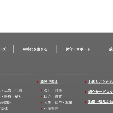
リーズ
AI時代を生きる
保守・サポート
成
業務で探す
お困りごとから
版・広告・印刷
会計・財務
紹介サービスを
護・医療・福祉
販売・購買
動画で製品を知
動産関連
人事・給与・就業
業団体
生産管理