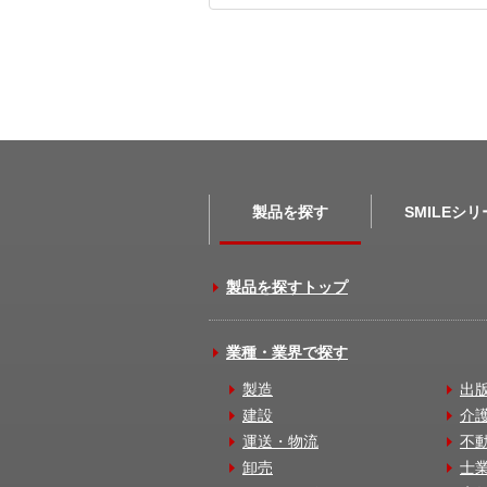
製品を探す
SMILEシ
製品を探すトップ
業種・業界で探す
製造
出
建設
介
運送・物流
不
卸売
士