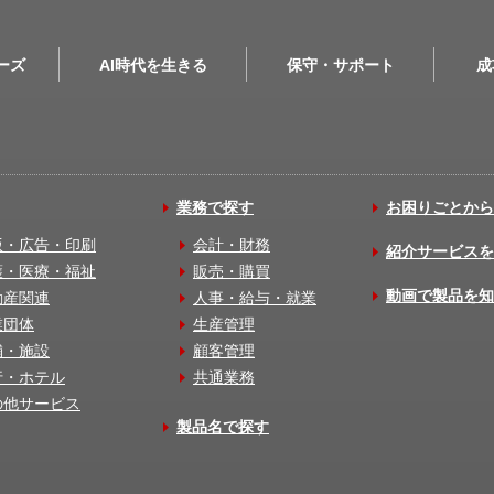
リーズ
AI時代を生きる
保守・サポート
成
業務で探す
お困りごとから
版・広告・印刷
会計・財務
紹介サービスを
護・医療・福祉
販売・購買
動画で製品を知
動産関連
人事・給与・就業
業団体
生産管理
舗・施設
顧客管理
行・ホテル
共通業務
の他サービス
製品名で探す