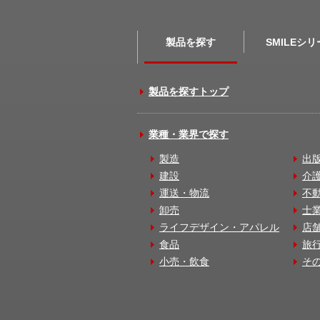
製品を探す
SMILEシ
製品を探すトップ
業種・業界で探す
製造
出
建設
介
運送・物流
不
卸売
士
ライフデザイン・アパレル
店
食品
旅
小売・飲食
そ