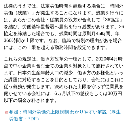
法律のうえでは、法定労働時間を超過する場合に「時間外
労働（残業）」が発生することになります。残業を行うに
は、あらかじめ会社・従業員の双方が合意して「36協定」
を結び、労働基準監督署へ届出を行う必要があります。36
協定を締結した場合でも、残業時間は原則月45時間、年
360時間が上限です。なお、臨時で特別の理由がある場合
には、この上限を超える勤務時間を設定できます。
これらの規定は、働き方改革の一環として、2020年4月時
点で中小企業を含む全ての企業を対象として施行されてい
ます。日本の生産年齢人口の減少、働き方の多様化といっ
た課題に対応することを目的としており、会社にはこれに
従う義務が発生します。決められた上限を守らず従業員を
働かせている会社には、6カ月以下の懲役もしくは30万円
以下の罰金が科されます。
参照：時間外労働の上限規制 わかりやすい解説（厚生
労働省・PDF）