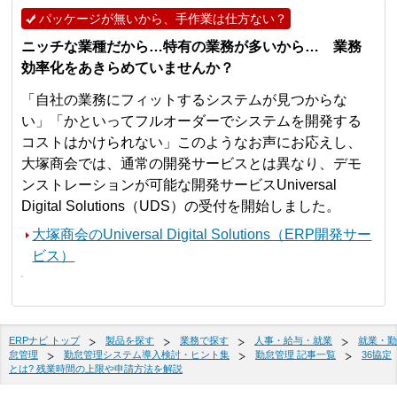
パッケージが無いから、手作業は仕方ない？
ニッチな業種だから…特有の業務が多いから… 業務
効率化をあきらめていませんか？
「自社の業務にフィットするシステムが見つからな
い」「かといってフルオーダーでシステムを開発する
コストはかけられない」このようなお声にお応えし、
大塚商会では、通常の開発サービスとは異なり、デモ
ンストレーションが可能な開発サービスUniversal
Digital Solutions（UDS）の受付を開始しました。
大塚商会のUniversal Digital Solutions（ERP開発サー
ビス）
ERPナビ トップ
製品を探す
業務で探す
人事・給与・就業
就業・勤
怠管理
勤怠管理システム導入検討・ヒント集
勤怠管理 記事一覧
36協定
とは? 残業時間の上限や申請方法を解説