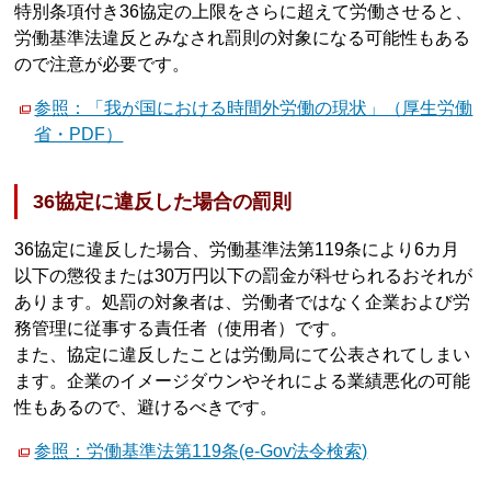
特別条項付き36協定の上限をさらに超えて労働させると、
労働基準法違反とみなされ罰則の対象になる可能性もある
ので注意が必要です。
参照：「我が国における時間外労働の現状」（厚生労働
省・PDF）
36協定に違反した場合の罰則
36協定に違反した場合、労働基準法第119条により6カ月
以下の懲役または30万円以下の罰金が科せられるおそれが
あります。処罰の対象者は、労働者ではなく企業および労
務管理に従事する責任者（使用者）です。
また、協定に違反したことは労働局にて公表されてしまい
ます。企業のイメージダウンやそれによる業績悪化の可能
性もあるので、避けるべきです。
参照：労働基準法第119条(e-Gov法令検索)