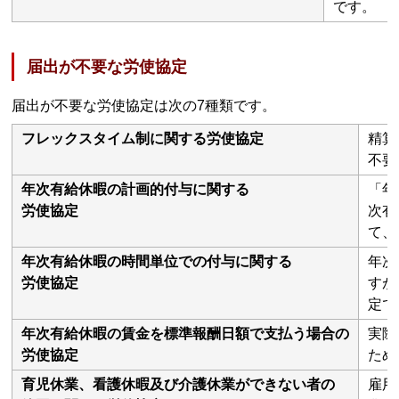
です。
届出が不要な労使協定
届出が不要な労使協定は次の7種類です。
フレックスタイム制に関する労使協定
精算
不要
年次有給休暇の計画的付与に関する
「年
労使協定
次有
て、
年次有給休暇の時間単位での付与に関する
年次
労使協定
すが
定で
年次有給休暇の賃金を標準報酬日額で支払う場合の
実際
労使協定
ため
育児休業、看護休暇及び介護休業ができない者の
雇用