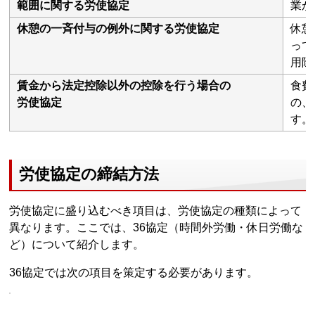
範囲に関する労使協定
業が
休憩の一斉付与の例外に関する労使協定
休憩
って
用除
賃金から法定控除以外の控除を行う場合の
食費
労使協定
の、
す。
労使協定の締結方法
労使協定に盛り込むべき項目は、労使協定の種類によって
異なります。ここでは、36協定（時間外労働・休日労働な
ど）について紹介します。
36協定では次の項目を策定する必要があります。