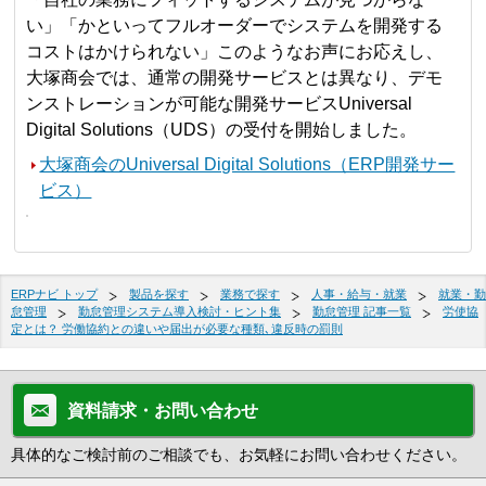
い」「かといってフルオーダーでシステムを開発する
コストはかけられない」このようなお声にお応えし、
大塚商会では、通常の開発サービスとは異なり、デモ
ンストレーションが可能な開発サービスUniversal
Digital Solutions（UDS）の受付を開始しました。
大塚商会のUniversal Digital Solutions（ERP開発サー
ビス）
ERPナビ トップ
製品を探す
業務で探す
人事・給与・就業
就業・勤
怠管理
勤怠管理システム導入検討・ヒント集
勤怠管理 記事一覧
労使協
定とは？ 労働協約との違いや届出が必要な種類､違反時の罰則
資料請求・お問い合わせ
具体的なご検討前のご相談でも、お気軽にお問い合わせください。