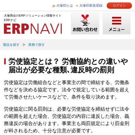
大塚IDとは
大塚ID新規登録
ログイン
大塚商会のERPソリューション情報サイト
ERPナビ
製品を探す
業務で探す
労使協定とは？ 労働協約との違いや
届出が必要な種類､違反時の罰則
労使協定は労働組合などと事業主の間で締結する、労働条
件などを決める協定です。法令で規定している範囲を超え
て労働させたいケースなどで、条件を取り決めます。
労使協定に関る罰則は、必要な労使協定を締結せずに法令
の範囲を超えた場合、労使協定の内容に違反した場合、義
務違反の場合があります。事業主も両罰規定により罰金刑
が科されるため、十分な注意が必要です。