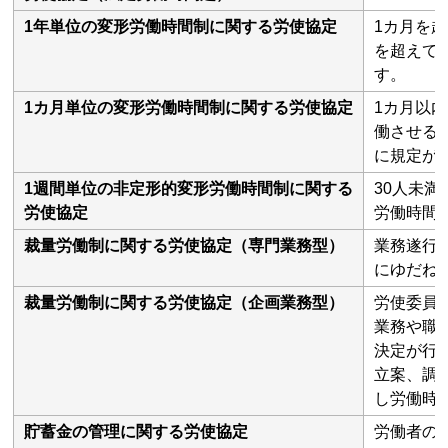
1年単位の変形労働時間制に関する労使協定
1カ月を
を超えて
す。
1カ月単位の変形労働時間制に関する労使協定
1カ月以
働させる
に規定が
1週間単位の非定形的変形労働時間制に関する
30人未
労使協定
労働時間
裁量労働制に関する労使協定（専門業務型）
業務遂行
にゆだね
裁量労働制に関する労使協定（企画業務型）
労使委員
業務や職
決定が行
立案、調
し労働時
貯蓄金の管理に関する労使協定
労働者の