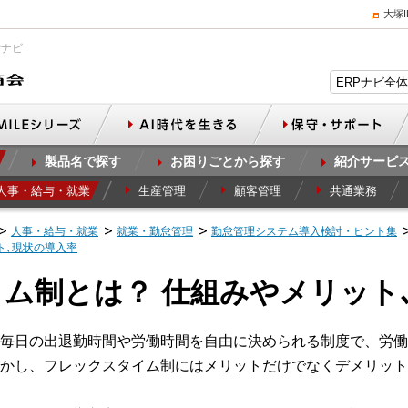
大塚
Pナビ
製品名で探す
お困りごとから探す
紹介サービ
人事・給与・就業
生産管理
顧客管理
共通業務
人事・給与・就業
就業・勤怠管理
勤怠管理システム導入検討・ヒント集
ト､現状の導入率
ム制とは？ 仕組みやメリット
毎日の出退勤時間や労働時間を自由に決められる制度で、労働
かし、フレックスタイム制にはメリットだけでなくデメリット