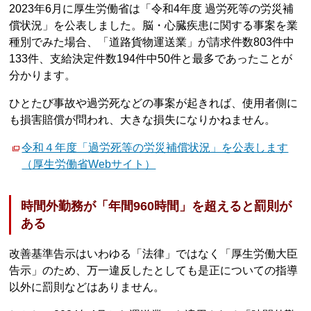
2023年6月に厚生労働省は「令和4年度 過労死等の労災補
償状況」を公表しました。脳・心臓疾患に関する事案を業
種別でみた場合、「道路貨物運送業」が請求件数803件中
133件、支給決定件数194件中50件と最多であったことが
分かります。
ひとたび事故や過労死などの事案が起きれば、使用者側に
も損害賠償が問われ、大きな損失になりかねません。
令和４年度「過労死等の労災補償状況」を公表します
（厚生労働省Webサイト）
時間外勤務が「年間960時間」を超えると罰則が
ある
改善基準告示はいわゆる「法律」ではなく「厚生労働大臣
告示」のため、万一違反したとしても是正についての指導
以外に罰則などはありません。