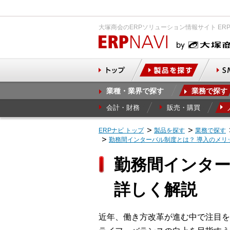
大塚商会のERPソリューション情報サイト ER
業種・業界で探す
業務で探す
会計・財務
販売・購買
ERPナビ トップ
製品を探す
業務で探す
勤務間インターバル制度とは？ 導入のメリ
勤務間インター
詳しく解説
近年、働き方改革が進む中で注目を