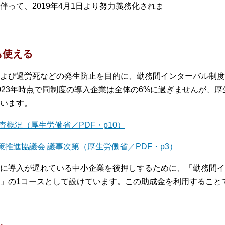
って、2019年4月1日より努力義務化されま
も使える
よび過労死などの発生防止を目的に、勤務間インターバル制度
23年時点で同制度の導入企業は全体の6%に過ぎませんが、厚
ています。
概況（厚生労働省／PDF・p10）
策推進協議会 議事次第（厚生労働省／PDF・p3）
に導入が遅れている中小企業を後押しするために、「勤務間イ
」の1コースとして設けています。この助成金を利用すること