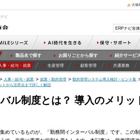
大塚
Pナビ
製品名で探す
お困りごとから探す
紹介サービ
人事・給与・就業
生産管理
顧客管理
共通業務
人事・給与・就業
就業・勤怠管理
勤怠管理システム導入検討・ヒント集
ットから注意点まで詳しく解説
バル制度とは？ 導入のメリッ
集めているものが、「勤務間インターバル制度」です。この制