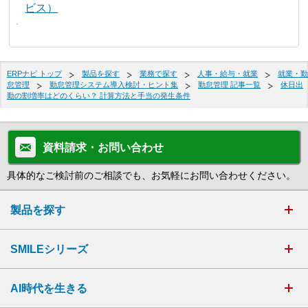
ビス）
ERPナビ トップ
製品を探す
業務で探す
人事・給与・就業
就業・勤
怠管理
勤怠管理システム導入検討・ヒント集
勤怠管理 記事一覧
休日出
勤の割増率はどのくらい？ 計算方法と手当の発生条件
資料請求・お問い合わせ
具体的なご検討前のご相談でも、お気軽にお問い合わせください。
製品を探す
SMILEシリーズ
AI時代を生きる