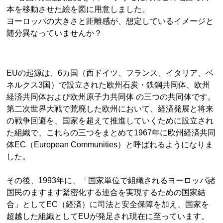
本を移動させた絵を図に用意しました。
ヨーロッパの大きさと距離感が、想定しているイメージと
随分異なっていませんか？
EUの起源は、6カ国（西ドイツ、フランス、イタリア、ベ
ネルクス3国）で設立された欧州石炭・鉄鋼共同体、欧州
経済共同体および欧州原子力共同体 の三つの共同体です。
第二次世界大戦で荒廃した欧州において、経済発展と将来
の戦争回避を、国家を超えて推進していくために設立され
た組織で、これらの三つをまとめて1967年に欧州経済共同
体EC（European Communities）と呼ばれるようになりま
した。
その後、1993年に、「国家単位で組織されるヨーロッパ諸
国民のますます緊密化する連合を実現するための国家結
合」としてEC（経済）に司法と安全保障を加え、国家を
超越した組織としてEUが発足され現在に至っています。