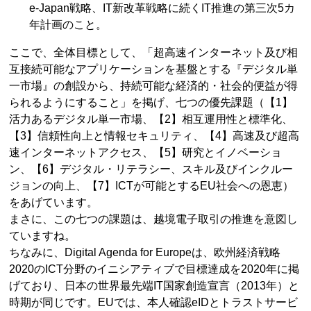
e-Japan戦略、IT新改革戦略に続くIT推進の第三次5カ
年計画のこと。
ここで、全体目標として、「超高速インターネット及び相
互接続可能なアプリケーションを基盤とする『デジタル単
一市場』の創設から、持続可能な経済的・社会的便益が得
られるようにすること」を掲げ、七つの優先課題（【1】
活力あるデジタル単一市場、【2】相互運用性と標準化、
【3】信頼性向上と情報セキュリティ、【4】高速及び超高
速インターネットアクセス、【5】研究とイノベーショ
ン、【6】デジタル・リテラシー、スキル及びインクルー
ジョンの向上、【7】ICTが可能とするEU社会への恩恵）
をあげています。
まさに、この七つの課題は、越境電子取引の推進を意図し
ていますね。
ちなみに、Digital Agenda for Europeは、欧州経済戦略
2020のICT分野のイニシアティブで目標達成を2020年に掲
げており、日本の世界最先端IT国家創造宣言（2013年）と
時期が同じです。EUでは、本人確認eIDとトラストサービ