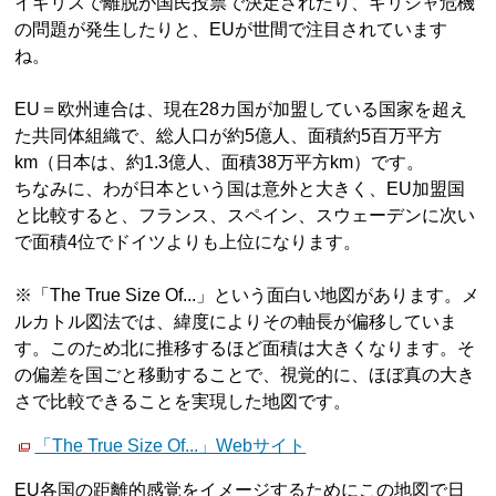
イギリスで離脱が国民投票で決定されたり、ギリシャ危機
の問題が発生したりと、EUが世間で注目されています
ね。
EU＝欧州連合は、現在28カ国が加盟している国家を超え
た共同体組織で、総人口が約5億人、面積約5百万平方
km（日本は、約1.3億人、面積38万平方km）です。
ちなみに、わが日本という国は意外と大きく、EU加盟国
と比較すると、フランス、スペイン、スウェーデンに次い
で面積4位でドイツよりも上位になります。
※「The True Size Of...」という面白い地図があります。メ
ルカトル図法では、緯度によりその軸長が偏移していま
す。このため北に推移するほど面積は大きくなります。そ
の偏差を国ごと移動することで、視覚的に、ほぼ真の大き
さで比較できることを実現した地図です。
「The True Size Of...」Webサイト
EU各国の距離的感覚をイメージするためにこの地図で日