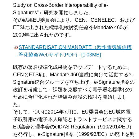
Study on Cross-Border Interoperability of e-
Signatures"）研究を開始しました。
その結果EU委員会により、CEN、CENELEC、および
ETSIに出された標準化検討委任命令Mandate 460が
2009年に出されたのです。
STANDARDISATION MANDATE（欧州電気通信標
準化協会Webサイト;PDF） [1.03MB]
既存の署名標準化成果物をアップデートするために、
CENとETSIは、Mandate 460達成に向けて活動するe-
Signature統合グループを立ち上げ、e-Signature指令の
改訂を考慮して、課題を克服すべく電子署名標準化の
ために合理化された枠組み創設の検討を開始しまし
た。
そして、ついに2014年7月に、EU委員会はEU域内電
子取引用の電子本人確認とトラストサービスに関する
EU議会と理事会のeIDAS Regulation（910/2014/EU）
を発行し、e-Signature指令（1999/93/EC）の廃止を判