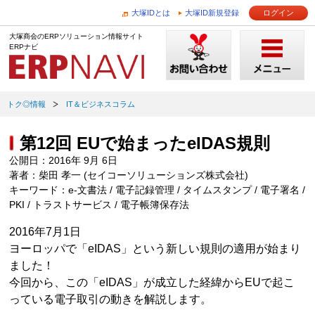
大塚IDとは
大塚ID新規登録
ログイン
大塚商会のERPソリューション情報サイト
ERPナビ
トク◎情報
IT＆ビジネスコラム
第12回 EUで始まったeIDAS規則
公開日：2016年 9月 6日
著者：柴田 孝一 (セイコーソリューションズ株式会社)
キーワード：e-文書法 / 電子記録管理 / タイムスタンプ / 電子署名 /
PKI / トラストサービス / 電子帳簿保存法
2016年7月1日
ヨーロッパで「eIDAS」という新しい規則の適用が始まり
ました！
今回から、この「eIDAS」が成立した経緯からEUで起こ
っている電子取引の動きを解説します。