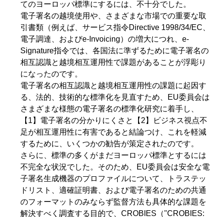
てのヨーロッパ標準にするには、不十分でした。
電子署名の越境使用や、さまざまな市場での重要な取
引書類（例えば、サービス指令Directive 1998/34/EC、
電子調達、およびe-Invoicing）の増大につれ、e-
Signature指令では、各国法に準ずるために電子署名の
相互認識と越境相互運用性で課題があることが浮彫り
になったのです。
電子署名の相互認識と越境相互運用性の課題に起因す
る、法的、技術的な標準化を見直すため、EU委員会は
さまざまな様態の電子署名の標準化研究に着手し、
【1】電子署名の分かりにくさと【2】ビジネス視点不
足が相互運用性に有害であると結論つけ、これを軽減
するために、いくつかの勧告が策定されたのです。
さらに、標準の多くがまだヨーロッパ標準とするには
不完全な状況でした。そのため、EU委員会は安全な電
子署名生成機器のプロファイルについて、トラステッ
ドリスト、適確証明書、および電子署名のための共通
のフォーマットのみならず監督方法も具体的な課題を
解決すべく調査する目的で、CROBIES（"CROBIES: