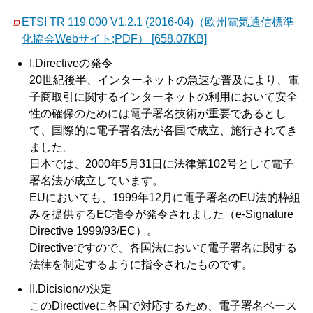
ETSI TR 119 000 V1.2.1 (2016-04)（欧州電気通信標準
化協会Webサイト;PDF） [658.07KB]
I.Directiveの発令
20世紀後半、インターネットの急速な普及により、電
子商取引に関するインターネットの利用において安全
性の確保のためには電子署名技術が重要であるとし
て、国際的に電子署名法が各国で成立、施行されてき
ました。
日本では、2000年5月31日に法律第102号として電子
署名法が成立しています。
EUにおいても、1999年12月に電子署名のEU法的枠組
みを提供するEC指令が発令されました（e-Signature
Directive 1999/93/EC）。
Directiveですので、各国法において電子署名に関する
法律を制定するように指令されたものです。
II.Dicisionの決定
このDirectiveに各国で対応するため、電子署名ベース