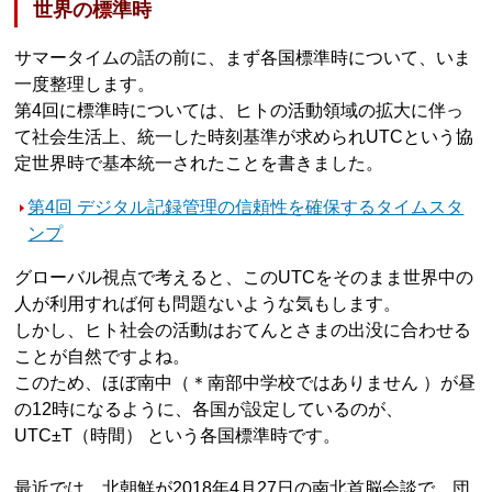
世界の標準時
サマータイムの話の前に、まず各国標準時について、いま
一度整理します。
第4回に標準時については、ヒトの活動領域の拡大に伴っ
て社会生活上、統一した時刻基準が求められUTCという協
定世界時で基本統一されたことを書きました。
第4回 デジタル記録管理の信頼性を確保するタイムスタ
ンプ
グローバル視点で考えると、このUTCをそのまま世界中の
人が利用すれば何も問題ないような気もします。
しかし、ヒト社会の活動はおてんとさまの出没に合わせる
ことが自然ですよね。
このため、ほぼ南中（＊南部中学校ではありません ）が昼
の12時になるように、各国が設定しているのが、
UTC±T（時間） という各国標準時です。
最近では、北朝鮮が2018年4月27日の南北首脳会談で、団