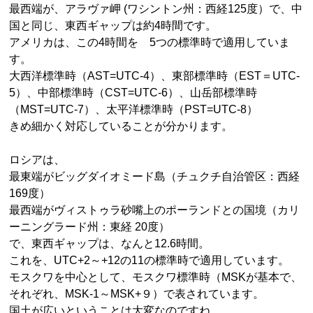
最西端が、アラヴァ岬 (ワシントン州：西経125度）で、中
国と同じ、東西ギャップは約4時間です。
アメリカは、この4時間を 5つの標準時で適用していま
す。
大西洋標準時（AST=UTC-4）、東部標準時（EST＝UTC-
5）、中部標準時（CST=UTC-6）、山岳部標準時
（MST=UTC-7）、太平洋標準時（PST=UTC-8）
きめ細かく対応していることが分かります。
ロシアは、
最東端がビッグダイオミード島（チュクチ自治管区：西経
169度）
最西端がヴィストゥラ砂嘴上のポーランドとの国境（カリ
ーニングラード州：東経 20度）
で、東西ギャップは、なんと12.6時間。
これを、UTC+2～+12の11の標準時で適用しています。
モスクワを中心として、モスクワ標準時（MSKが基本で、
それぞれ、MSK-1～MSK+９）で表されています。
国土が広いということは大変なのですね。