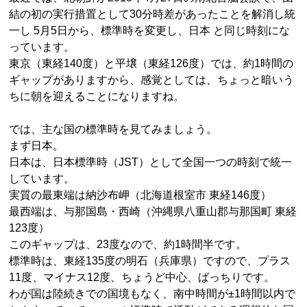
結の初の実行措置として30分時差があったことを解消し統
一し 5月5日から、標準時を変更し、日本 と同じ時刻にな
っています。
東京（東経140度）と平壌（東経126度）では、約1時間の
ギャップがありますから、感覚としては、ちょっと暗いう
ちに朝を迎えることになりますね。
では、主な国の標準時を見てみましょう。
まず日本。
日本は、日本標準時（JST）として全国一つの時刻で統一
しています。
実質の最東端は納沙布岬（北海道根室市 東経146度）
最西端は、与那国島・西崎（沖縄県八重山郡与那国町 東経
123度）
このギャップは、23度なので、約1時間半です。
標準時は、東経135度の明石（兵庫県）ですので、プラス
11度、マイナス12度、ちょうど中心、ばっちりです。
わが国は陸続きでの国境もなく、南中時間が±1時間以内で