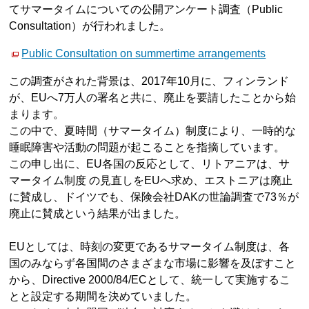
てサマータイムについての公開アンケート調査（Public
Consultation）が行われました。
Public Consultation on summertime arrangements
この調査がされた背景は、2017年10月に、フィンランド
が、EUへ7万人の署名と共に、廃止を要請したことから始
まります。
この中で、夏時間（サマータイム）制度により、一時的な
睡眠障害や活動の問題が起こることを指摘しています。
この申し出に、EU各国の反応として、リトアニアは、サ
マータイム制度 の見直しをEUへ求め、エストニアは廃止
に賛成し、ドイツでも、保険会社DAKの世論調査で73％が
廃止に賛成という結果が出ました。
EUとしては、時刻の変更であるサマータイム制度は、各
国のみならず各国間のさまざまな市場に影響を及ぼすこと
から、Directive 2000/84/ECとして、統一して実施するこ
とと設定する期間を決めていました。