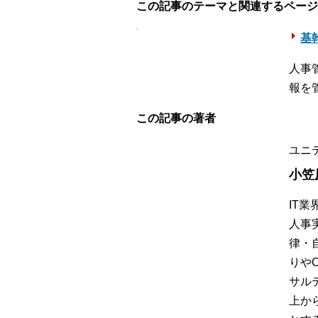
この記事のテーマと関連するページ
基幹
人事
報を
この記事の著者
ユニ
小笠
IT
人事
律・
りや
サル
上か