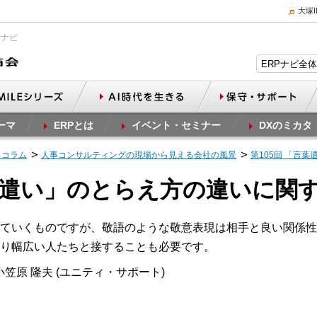
大塚
Pナビ
ーマ
ERPとは
イベント・セミナー
DXのミカタ
スコラム
人事コンサルティングの現場から見える会社の風景
第105回 「言
言葉遣い」のとらえ方の違いに関
ていくものですが、敬語のような敬意表現は相手と良い関係性
り幅広い人たちと接することも必要です。
笠原 隆夫 (ユニティ・サポート)