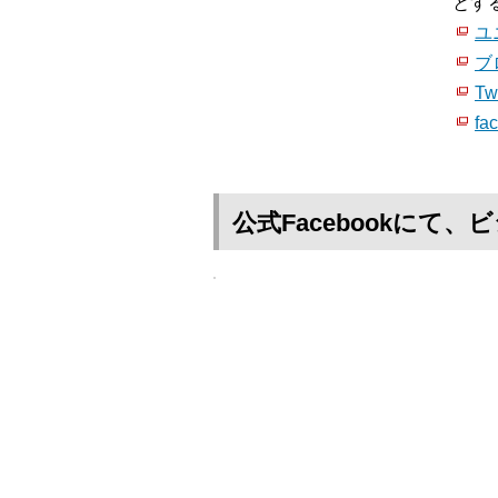
とす
ユ
ブ
Twi
fa
公式Facebookに