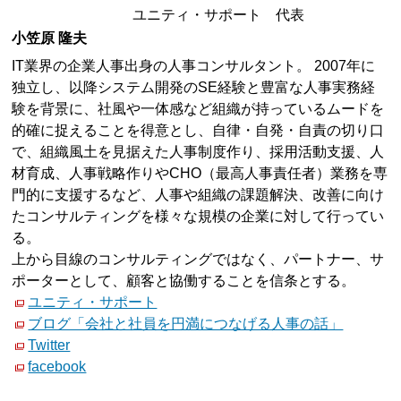
ユニティ・サポート 代表
小笠原 隆夫
IT業界の企業人事出身の人事コンサルタント。 2007年に
独立し、以降システム開発のSE経験と豊富な人事実務経
験を背景に、社風や一体感など組織が持っているムードを
的確に捉えることを得意とし、自律・自発・自責の切り口
で、組織風土を見据えた人事制度作り、採用活動支援、人
材育成、人事戦略作りやCHO（最高人事責任者）業務を専
門的に支援するなど、人事や組織の課題解決、改善に向け
たコンサルティングを様々な規模の企業に対して行ってい
る。
上から目線のコンサルティングではなく、パートナー、サ
ポーターとして、顧客と協働することを信条とする。
ユニティ・サポート
ブログ「会社と社員を円満につなげる人事の話」
Twitter
facebook