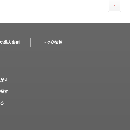
功導入事例
トク◎情報
探す
探す
る