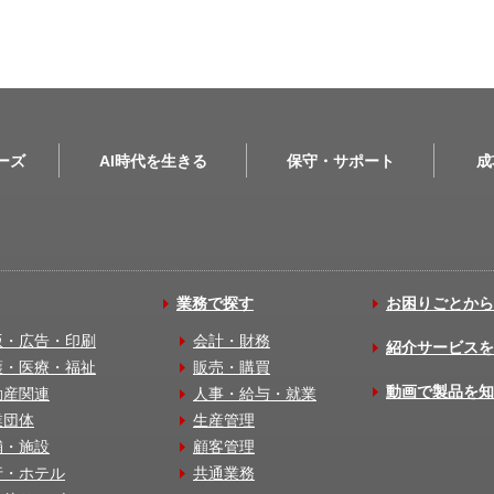
リーズ
AI時代を生きる
保守・サポート
成
業務で探す
お困りごとから
版・広告・印刷
会計・財務
紹介サービスを
護・医療・福祉
販売・購買
動画で製品を知
動産関連
人事・給与・就業
業団体
生産管理
舗・施設
顧客管理
行・ホテル
共通業務