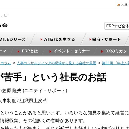
大塚
Pナビ
ーマ
ERPとは
イベント・セミナー
DXのミカタ
スコラム
人事コンサルティングの現場から見える会社の風景
第22回 「年上
上が苦手」という社長のお話
笠原 隆夫 (ユニティ・サポート)
人事制度 / 組織風土変革
ということがあると思います。いろいろな知見を集めて経営に
情報収集、その他多くの意味があります。
を持った人が集まり、それが必ずしも好ましい人物ばかりとは