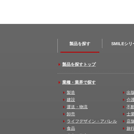
製品を探す
SMILEシ
製品を探すトップ
業種・業界で探す
製造
出
建設
介
運送・物流
不
卸売
士
ライフデザイン・アパレル
店
食品
旅