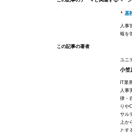
基幹
人事
報を
この記事の著者
ユニ
小笠
IT
人事
律・
りや
サル
上か
とす