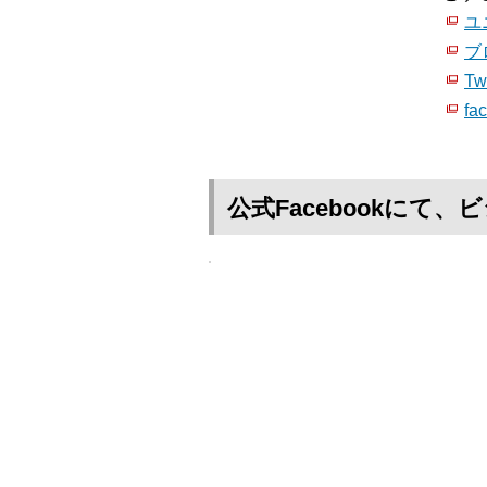
ユ
ブ
Twi
fa
公式Facebookに