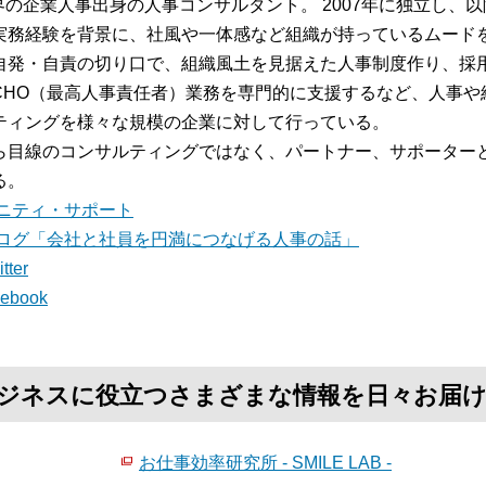
業界の企業人事出身の人事コンサルタント。 2007年に独立し、
実務経験を背景に、社風や一体感など組織が持っているムード
自発・自責の切り口で、組織風土を見据えた人事制度作り、採
CHO（最高人事責任者）業務を専門的に支援するなど、人事や
ティングを様々な規模の企業に対して行っている。
ら目線のコンサルティングではなく、パートナー、サポーター
る。
ニティ・サポート
ログ「会社と社員を円満につなげる人事の話」
tter
cebook
て、ビジネスに役立つさまざまな情報を日々お届
お仕事効率研究所 - SMILE LAB -