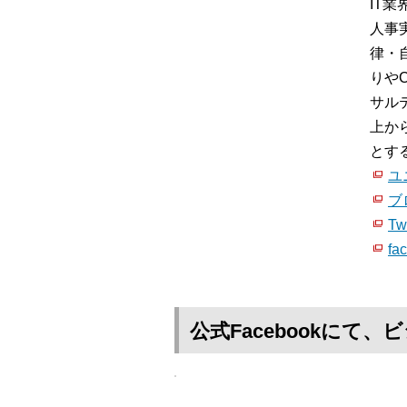
IT
人事
律・
りや
サル
上か
とす
ユ
ブ
Twi
fa
公式Facebookに