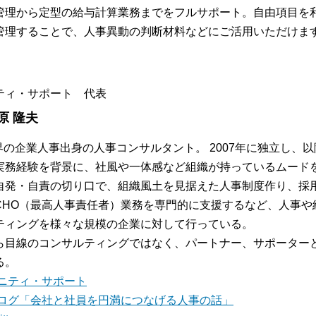
管理から定型の給与計算業務までをフルサポート。自由項目を
管理することで、人事異動の判断材料などにご活用いただけま
ティ・サポート 代表
原 隆夫
業界の企業人事出身の人事コンサルタント。 2007年に独立し、
実務経験を背景に、社風や一体感など組織が持っているムード
自発・自責の切り口で、組織風土を見据えた人事制度作り、採
CHO（最高人事責任者）業務を専門的に支援するなど、人事や
ティングを様々な規模の企業に対して行っている。
ら目線のコンサルティングではなく、パートナー、サポーター
る。
ニティ・サポート
ログ「会社と社員を円満につなげる人事の話」