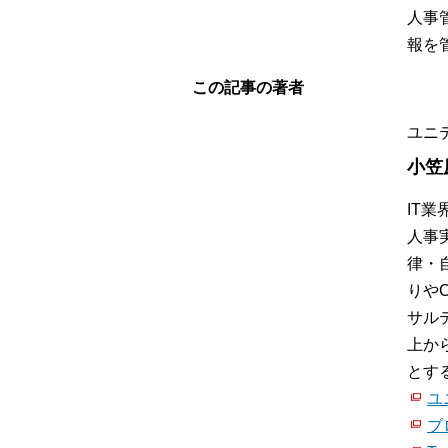
人事
報を
この記事の著者
ユニ
小笠
IT
人事
律・
りや
サル
上か
とす
ユ
ブ