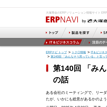
大塚商会のERPソリューション情報サイト ER
IT＆ビジネスコラム
注目のテ
ERPナビ トップ
トク◎情報
IT＆ビジネ
第140回 「みんなそう思っている」と言
第140回 「
の話
ある会社のミーティングで、リーダ
たが、いかにも総意があるかのよう