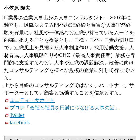
小笠原 隆夫
IT業界の企業人事出身の人事コンサルタント。 2007年に
独立し、以降システム開発のSE経験と豊富な人事実務経
験を背景に、社風や一体感など組織が持っているムードを
的確に捉えることを得意とし、自律・自発・自責の切り口
で、組織風土を見据えた人事制度作り、採用活動支援、人
材育成、人事戦略作りやCHO（最高人事責任者）業務を専
門的に支援するなど、人事や組織の課題解決、改善に向け
たコンサルティングを様々な規模の企業に対して行ってい
る。
上から目線のコンサルティングではなく、パートナー、サ
ポーターとして、顧客と協働することを信条とする。
ユニティ・サポート
ブログ「会社と社員を円満につなげる人事の話」
Twitter
facebook