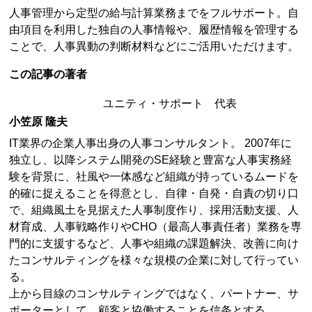
人事管理から定型の給与計算業務までをフルサポート。自
由項目を利用した独自の人事情報や、履歴情報を管理する
ことで、人事異動の判断材料などにご活用いただけます。
この記事の著者
ユニティ・サポート 代表
小笠原 隆夫
IT業界の企業人事出身の人事コンサルタント。 2007年に
独立し、以降システム開発のSE経験と豊富な人事実務経
験を背景に、社風や一体感など組織が持っているムードを
的確に捉えることを得意とし、自律・自発・自責の切り口
で、組織風土を見据えた人事制度作り、採用活動支援、人
材育成、人事戦略作りやCHO（最高人事責任者）業務を専
門的に支援するなど、人事や組織の課題解決、改善に向け
たコンサルティングを様々な規模の企業に対して行ってい
る。
上から目線のコンサルティングではなく、パートナー、サ
ポーターとして、顧客と協働することを信条とする。