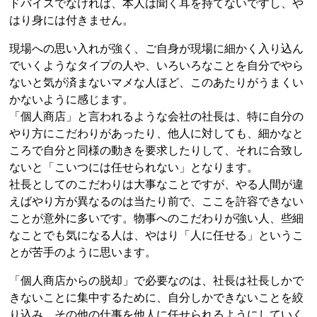
ドバイスでなければ、本人は聞く耳を持てないですし、や
はり身には付きません。
現場への思い入れが強く、ご自身が現場に細かく入り込ん
でいくようなタイプの人や、いろいろなことを自分でやら
ないと気が済まないマメな人ほど、このあたりがうまくい
かないように感じます。
「個人商店」と言われるような会社の社長は、特に自分の
やり方にこだわりがあったり、他人に対しても、細かなと
ころで自分と同様の動きを要求したりして、それに合致し
ないと「こいつには任せられない」となります。
社長としてのこだわりは大事なことですが、やる人間が違
えばやり方が異なるのは当たり前で、ここを許容できない
ことが意外に多いです。物事へのこだわりが強い人、些細
なことでも気になる人は、やはり「人に任せる」というこ
とが苦手のように思います。
「個人商店からの脱却」で必要なのは、社長は社長しかで
きないことに集中するために、自分しかできないことを絞
り込み、その他の仕事を他人に任せられるようにしていく