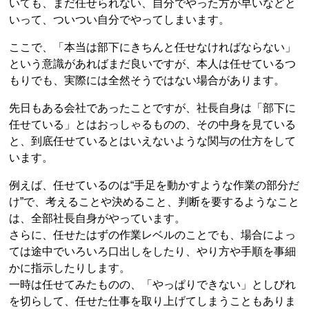
いても、まだ任せられない、自分でやった方が早いなどと
いって、ついつい自分でやってしまいます。
ここで、「本当は部下にきちんと任せなければならない」
という意識があればまだ良いですが、本人は任せているつ
もりでも、実際には全然そうではない場合があります。
先日もある会社であったことですが、社長自身は「部下に
任せている」とはおっしゃるものの、その中身を見ている
と、到底任せているとはいえないような関与の仕方をして
います。
例えば、任せているのは“手足を動かすような作業の部分だ
け”で、考えることや決めること、判断を要するようなこと
は、全部社長自身がやっています。
さらに、任せたはずの作業レベルのことでも、場合によっ
ては途中でいろいろ口出しをしたり、やり方や手順を事細
かに指示したりします。
一時は任せてみたものの、「やっぱりできない」としびれ
を切らして、任せた仕事を取り上げてしまうこともありま