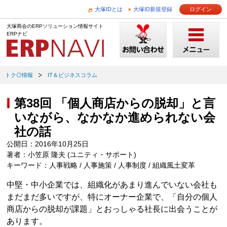
大塚IDとは
大塚ID新規登録
ログイン
大塚商会のERPソリューション情報サイト
ERPナビ
トク◎情報
IT＆ビジネスコラム
第38回 「個人商店からの脱却」と言
いながら、なかなか進められない会
社の話
公開日：2016年10月25日
著者：小笠原 隆夫 (ユニティ・サポート)
キーワード：人事戦略 / 人事施策 / 人事制度 / 組織風土変革
中堅・中小企業では、組織化があまり進んでいない会社も
まだまだ多いですが、特にオーナー企業で、「自分の個人
商店からの脱却が課題」とおっしゃる社長に出会うことが
あります。