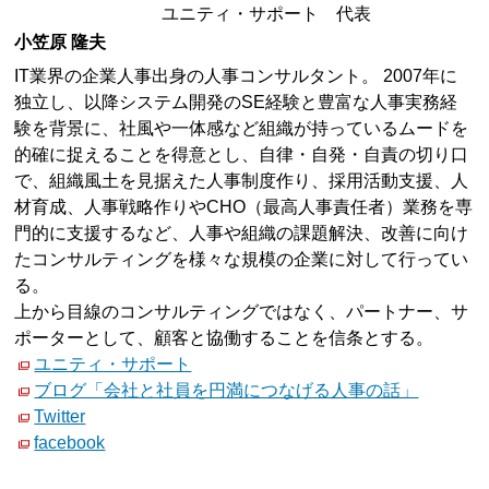
ユニティ・サポート 代表
小笠原 隆夫
IT業界の企業人事出身の人事コンサルタント。 2007年に
独立し、以降システム開発のSE経験と豊富な人事実務経
験を背景に、社風や一体感など組織が持っているムードを
的確に捉えることを得意とし、自律・自発・自責の切り口
で、組織風土を見据えた人事制度作り、採用活動支援、人
材育成、人事戦略作りやCHO（最高人事責任者）業務を専
門的に支援するなど、人事や組織の課題解決、改善に向け
たコンサルティングを様々な規模の企業に対して行ってい
る。
上から目線のコンサルティングではなく、パートナー、サ
ポーターとして、顧客と協働することを信条とする。
ユニティ・サポート
ブログ「会社と社員を円満につなげる人事の話」
Twitter
facebook