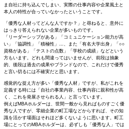
ま自社に持ち込んでしまい、実際の仕事内容や企業風土と
本人の特性が合っていなかったということです。
「優秀な人材ってどんな人ですか？」と尋ねると、意外に
はっきり答えられない企業が多いものです。
「リーダーシップがある」「コミュニケーション能力が高
い」「協調性」「積極性」…、また「有名大学出身」「○○
資格がある」「テストの点数」「学校の成績」などという
方もいます。どれも間違ってはいませんが、前段は抽象
的、後段は過去の成果やブランドなので、これだけで優秀
と言い切るには不確実だと思います。
感覚的な捉え方が多い「優秀な人材」ですが、私がこれを
定義する時には「自社の事業内容、仕事内容に親和性が高
く、これを発展させられる人」と言っています。
例えばMBAホルダーは、世間一般から見ればものすごく優
秀な人ですが、零細企業の町工場などからすれば、その知
識を活かす場面はそれほど多くないように思います。町工
場にとってのMBAホルダーは、必ずしも「優秀な人」では