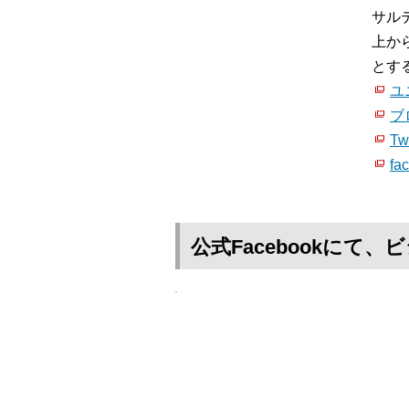
サル
上か
とす
ユ
ブ
Twi
fa
公式Facebookに