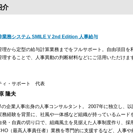
紹介
業務システム SMILE V 2nd Edition 人事給与
管理から定型の給与計算業務までをフルサポート。自由項目を
管理することで、人事異動の判断材料などにご活用いただけま
ティ・サポート 代表
原 隆夫
業界の企業人事出身の人事コンサルタント。 2007年に独立し、
実務経験を背景に、社風や一体感など組織が持っているムード
自発・自責の切り口で、組織風土を見据えた人事制度作り、採
CHO（最高人事責任者）業務を専門的に支援するなど、人事や