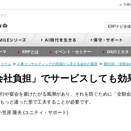
大塚
Pナビ
ーマ
ERPとは
イベント・セミナー
DXのミカタ
スコラム
人事コンサルティングの現場から見える会社の風景
第91回 「全額
額会社負担」でサービスしても効
行や宴会を避けたがる風潮があり、それを防ぐために「全額会
もっと違った形で工夫することが必要です。
笠原 隆夫 (ユニティ・サポート)