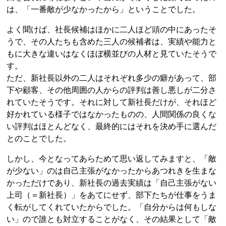
は、「一番敵が少なかったから」ということでした。
よく聞けば、社長候補はほかに二人ほど頭の中にあったそ
うで、その人たちも含めた三人の候補者は、実績や能力と
もに大きな違いはなくほぼ横並びの人材と見ていたそうで
す。
ただ、新社長以外の二人はそれぞれ多少の癖があって、部
下や顧客、その他周囲の人からの評判は善し悪しが二分さ
れていたそうです。それに対して新社長だけが、それほど
好かれている様子ではなかったものの、人間関係の良くな
い評判はほとんどなく、最終的にはそれを決め手に選んだ
とのことでした。
しかし、今となってあらためて思い返してみますと、「敵
が少ない」のは自己主張がなかったからあつれきを生まな
かっただけであり、新社長の過去実績は「自己主張がない
上司（＝新社長）」をあてにせず、部下たちが仕事をうま
く転がしてくれていたからでした。「自分からは何もしな
い」ので誰とも対立することがなく、その結果として「敵