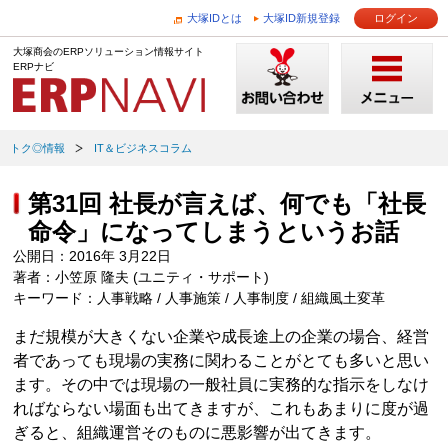
大塚IDとは
大塚ID新規登録
ログイン
大塚商会のERPソリューション情報サイト
ERPナビ
トク◎情報
IT＆ビジネスコラム
第31回 社長が言えば、何でも「社長
命令」になってしまうというお話
公開日：2016年 3月22日
著者：小笠原 隆夫 (ユニティ・サポート)
キーワード：人事戦略 / 人事施策 / 人事制度 / 組織風土変革
まだ規模が大きくない企業や成長途上の企業の場合、経営
者であっても現場の実務に関わることがとても多いと思い
ます。その中では現場の一般社員に実務的な指示をしなけ
ればならない場面も出てきますが、これもあまりに度が過
ぎると、組織運営そのものに悪影響が出てきます。