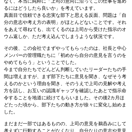
なく、本当に純粋に「上司の意向に沿ってこの仕事を進め
るにはどうしたら良いか」を考えています。
真面目で信頼できる忠実な部下と思える反面、問題は「自
分の意志や考え方の表明」がほとんどないことです。それ
をあえて尋ねても、出てくるのは上司から受けた指示のオ
ウム返しか、ただ考え込んでしまうような状況です。
その後、この会社でまずやってもらったのは、社長と中心
メンバーの管理職たちに「初めから自分の意見を言うのを
やめてもらう」ということでした。
今まで自分たちでどんどん判断していたリーダーたちの手
間は増えますが、まず部下たちに意見を聞き、なぜそう考
えるのかという理由を聞き、そのうえで上司の見解や考え
方を話し、お互いの認識ギャップを確認したあとで指示命
令することを地道に続けてもらいました。その後2カ月ほ
どたった頃から、部下たちの動き方が徐々に変化し始めま
した。
まだまだ一部ではあるものの、上司の意見を鵜呑みにして
考えずに行動することがなくなり、自分なりの意志や意見