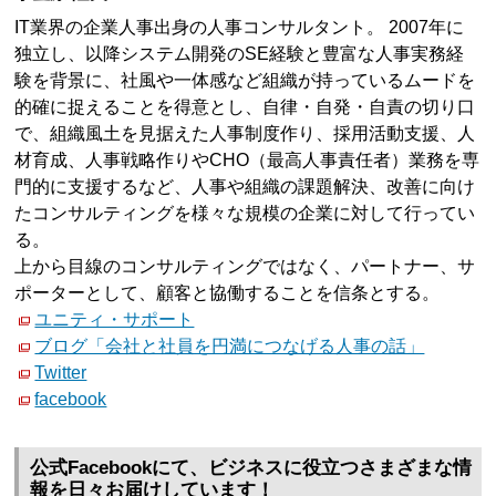
IT業界の企業人事出身の人事コンサルタント。 2007年に
独立し、以降システム開発のSE経験と豊富な人事実務経
験を背景に、社風や一体感など組織が持っているムードを
的確に捉えることを得意とし、自律・自発・自責の切り口
で、組織風土を見据えた人事制度作り、採用活動支援、人
材育成、人事戦略作りやCHO（最高人事責任者）業務を専
門的に支援するなど、人事や組織の課題解決、改善に向け
たコンサルティングを様々な規模の企業に対して行ってい
る。
上から目線のコンサルティングではなく、パートナー、サ
ポーターとして、顧客と協働することを信条とする。
ユニティ・サポート
ブログ「会社と社員を円満につなげる人事の話」
Twitter
facebook
公式Facebookにて、ビジネスに役立つさまざまな情
報を日々お届けしています！