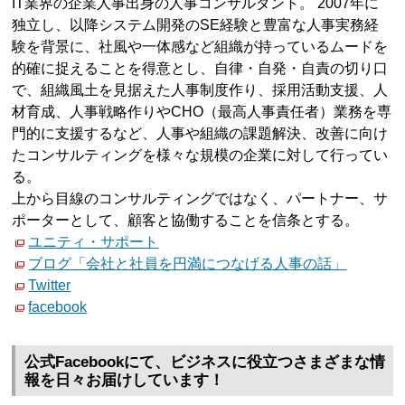
IT業界の企業人事出身の人事コンサルタント。 2007年に
独立し、以降システム開発のSE経験と豊富な人事実務経
験を背景に、社風や一体感など組織が持っているムードを
的確に捉えることを得意とし、自律・自発・自責の切り口
で、組織風土を見据えた人事制度作り、採用活動支援、人
材育成、人事戦略作りやCHO（最高人事責任者）業務を専
門的に支援するなど、人事や組織の課題解決、改善に向け
たコンサルティングを様々な規模の企業に対して行ってい
る。
上から目線のコンサルティングではなく、パートナー、サ
ポーターとして、顧客と協働することを信条とする。
ユニティ・サポート
ブログ「会社と社員を円満につなげる人事の話」
Twitter
facebook
公式Facebookにて、ビジネスに役立つさまざまな情
報を日々お届けしています！