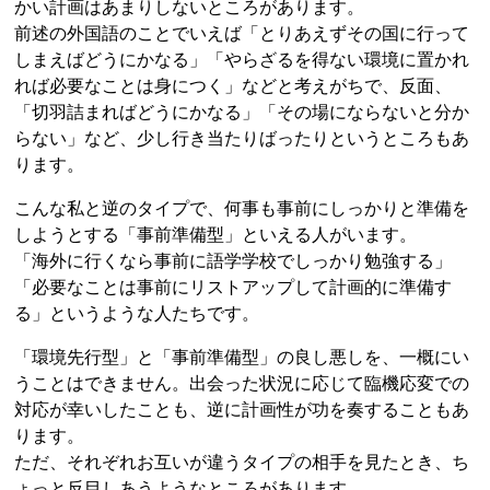
かい計画はあまりしないところがあります。
前述の外国語のことでいえば「とりあえずその国に行って
しまえばどうにかなる」「やらざるを得ない環境に置かれ
れば必要なことは身につく」などと考えがちで、反面、
「切羽詰まればどうにかなる」「その場にならないと分か
らない」など、少し行き当たりばったりというところもあ
ります。
こんな私と逆のタイプで、何事も事前にしっかりと準備を
しようとする「事前準備型」といえる人がいます。
「海外に行くなら事前に語学学校でしっかり勉強する」
「必要なことは事前にリストアップして計画的に準備す
る」というような人たちです。
「環境先行型」と「事前準備型」の良し悪しを、一概にい
うことはできません。出会った状況に応じて臨機応変での
対応が幸いしたことも、逆に計画性が功を奏することもあ
ります。
ただ、それぞれお互いが違うタイプの相手を見たとき、ち
ょっと反目しあうようなところがあります。