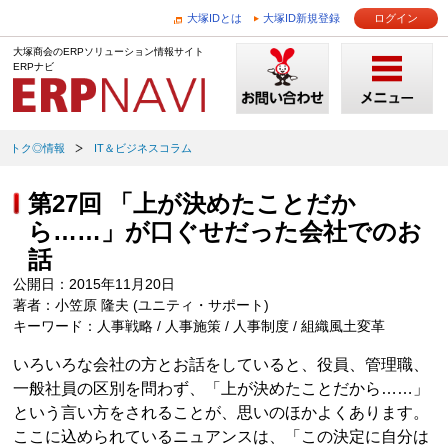
大塚IDとは
大塚ID新規登録
ログイン
大塚商会のERPソリューション情報サイト
ERPナビ
トク◎情報
IT＆ビジネスコラム
第27回 「上が決めたことだか
ら……」が口ぐせだった会社でのお
話
公開日：2015年11月20日
著者：小笠原 隆夫 (ユニティ・サポート)
キーワード：人事戦略 / 人事施策 / 人事制度 / 組織風土変革
いろいろな会社の方とお話をしていると、役員、管理職、
一般社員の区別を問わず、「上が決めたことだから……」
という言い方をされることが、思いのほかよくあります。
ここに込められているニュアンスは、「この決定に自分は