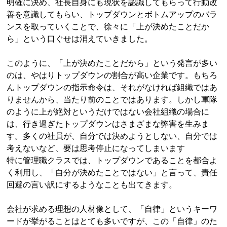
明確に決め、社長自身にも現状を認識してもらって行動改
善を意識してもらい、トップダウンとボトムアップのバラ
ンスを取っていくことで、徐々に「上が決めたことだか
ら」という口ぐせは消えていきました。
このように、「上が決めたことだから」という発言が多い
のは、やはりトップダウンの割合が高い企業です。もちろ
んトップダウンの指示命令は、それがなければ組織ではあ
りませんから、当たり前のことではあります。しかし軍隊
のように上が絶対というだけではない会社組織の場合に
は、行き過ぎたトップダウンはさまざまな弊害を生みま
す。多くの社員が、自分では決めようとしない、自分では
考えないなど、要は思考停止になってしまいます
特に管理職クラスでは、トップダウンであることを都合よ
く利用し、「自分が決めたことではない」と言って、責任
回避の言い訳にするようなことも出てきます。
会社が求める理想の人材像として、「自律」というキーワ
ードが挙がることはとても多いですが、この「自律」のた