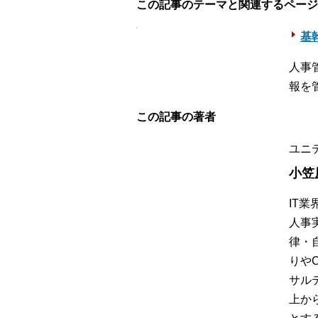
この記事のテーマと関連するページ
基幹
人事
報を
この記事の著者
ユニ
小笠
IT
人事
律・
りや
サル
上か