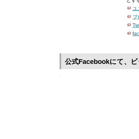
とす
ユ
ブ
Twi
fa
公式Facebookに