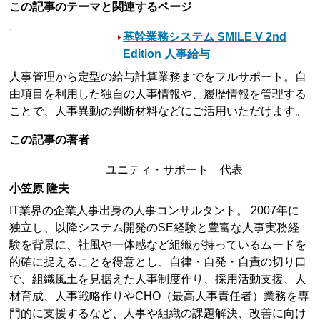
この記事のテーマと関連するページ
基幹業務システム SMILE V 2nd
Edition 人事給与
人事管理から定型の給与計算業務までをフルサポート。自
由項目を利用した独自の人事情報や、履歴情報を管理する
ことで、人事異動の判断材料などにご活用いただけます。
この記事の著者
ユニティ・サポート 代表
小笠原 隆夫
IT業界の企業人事出身の人事コンサルタント。 2007年に
独立し、以降システム開発のSE経験と豊富な人事実務経
験を背景に、社風や一体感など組織が持っているムードを
的確に捉えることを得意とし、自律・自発・自責の切り口
で、組織風土を見据えた人事制度作り、採用活動支援、人
材育成、人事戦略作りやCHO（最高人事責任者）業務を専
門的に支援するなど、人事や組織の課題解決、改善に向け