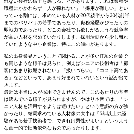
れない会社の様子を感じることがあります。これは業種や
職種にかかわらず「人が採れない」「採用が難しい」とい
っている割には、求めている人材が20代後半から30代前半
までのバリバリの若手であったり、職務経歴がぴったりの
即戦力であったり、どこの会社でも欲しがるような競争率
が高い人材を求めていたりします。採用活動から少し離れ
ていたような中小企業は、特にこの傾向があります。
私の出身業界ということで関わることが多いIT系の企業で
も同じような様子は見られ、例えばシニアの技術者は「顧
客にあまり歓迎されない」「扱いづらい」「コスト高であ
る」などといって、あまり好まれていないという話が出て
きます。
最近は本当に人が採用できませんので、このあたりの基準
は緩んでいる様子が見られますが、やはり本音では、「シ
ニア人材を活用するよりは避けたい」という意識の方が強
かったり、結局求めている人材像の大半は「5年以上の経
験がある若手技術者で、できれば男性がよい」というよう
な画一的で旧態依然なものであったりします。