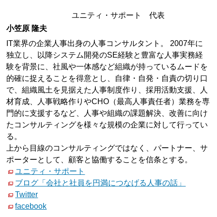
ユニティ・サポート 代表
小笠原 隆夫
IT業界の企業人事出身の人事コンサルタント。 2007年に
独立し、以降システム開発のSE経験と豊富な人事実務経
験を背景に、社風や一体感など組織が持っているムードを
的確に捉えることを得意とし、自律・自発・自責の切り口
で、組織風土を見据えた人事制度作り、採用活動支援、人
材育成、人事戦略作りやCHO（最高人事責任者）業務を専
門的に支援するなど、人事や組織の課題解決、改善に向け
たコンサルティングを様々な規模の企業に対して行ってい
る。
上から目線のコンサルティングではなく、パートナー、サ
ポーターとして、顧客と協働することを信条とする。
ユニティ・サポート
ブログ「会社と社員を円満につなげる人事の話」
Twitter
facebook