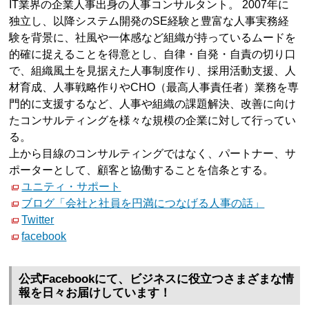
IT業界の企業人事出身の人事コンサルタント。 2007年に
独立し、以降システム開発のSE経験と豊富な人事実務経
験を背景に、社風や一体感など組織が持っているムードを
的確に捉えることを得意とし、自律・自発・自責の切り口
で、組織風土を見据えた人事制度作り、採用活動支援、人
材育成、人事戦略作りやCHO（最高人事責任者）業務を専
門的に支援するなど、人事や組織の課題解決、改善に向け
たコンサルティングを様々な規模の企業に対して行ってい
る。
上から目線のコンサルティングではなく、パートナー、サ
ポーターとして、顧客と協働することを信条とする。
ユニティ・サポート
ブログ「会社と社員を円満につなげる人事の話」
Twitter
facebook
公式Facebookにて、ビジネスに役立つさまざまな情
報を日々お届けしています！