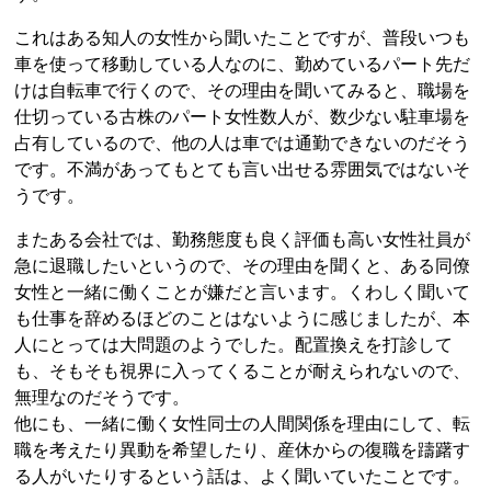
これはある知人の女性から聞いたことですが、普段いつも
車を使って移動している人なのに、勤めているパート先だ
けは自転車で行くので、その理由を聞いてみると、職場を
仕切っている古株のパート女性数人が、数少ない駐車場を
占有しているので、他の人は車では通勤できないのだそう
です。不満があってもとても言い出せる雰囲気ではないそ
うです。
またある会社では、勤務態度も良く評価も高い女性社員が
急に退職したいというので、その理由を聞くと、ある同僚
女性と一緒に働くことが嫌だと言います。くわしく聞いて
も仕事を辞めるほどのことはないように感じましたが、本
人にとっては大問題のようでした。配置換えを打診して
も、そもそも視界に入ってくることが耐えられないので、
無理なのだそうです。
他にも、一緒に働く女性同士の人間関係を理由にして、転
職を考えたり異動を希望したり、産休からの復職を躊躇す
る人がいたりするという話は、よく聞いていたことです。