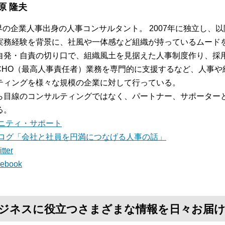
原 隆夫
業界の企業人事出身の人事コンサルタント。 2007年に独立し、
実務経験を背景に、社風や一体感など組織が持っているムード
自発・自責の切り口で、組織風土を見据えた人事制度作り、採
CHO（最高人事責任者）業務を専門的に支援するなど、人事や
ティングを様々な規模の企業に対して行っている。
ら目線のコンサルティングではなく、パートナー、サポーター
る。
ニティ・サポート
ログ「会社と社員を円満につなげる人事の話」
tter
cebook
て、ビジネスに役立つさまざまな情報を日々お届