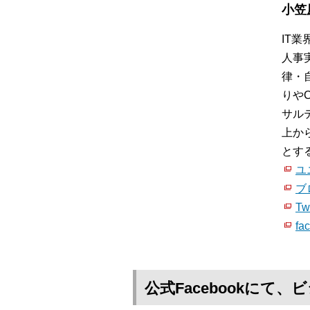
小笠
IT
人事
律・
りや
サル
上か
とす
ユ
ブ
Twi
fa
公式Facebookに