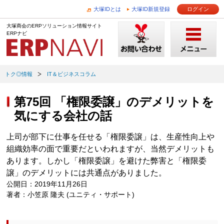
大塚IDとは
大塚ID新規登録
ログイン
大塚商会のERPソリューション情報サイト
ERPナビ
トク◎情報
IT＆ビジネスコラム
第75回 「権限委譲」のデメリットを
気にする会社の話
上司が部下に仕事を任せる「権限委譲」は、生産性向上や
組織効率の面で重要だといわれますが、当然デメリットも
あります。しかし「権限委譲」を避けた弊害と「権限委
譲」のデメリットには共通点がありました。
公開日：2019年11月26日
著者：小笠原 隆夫 (ユニティ・サポート)