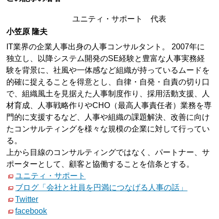
ユニティ・サポート 代表
小笠原 隆夫
IT業界の企業人事出身の人事コンサルタント。 2007年に
独立し、以降システム開発のSE経験と豊富な人事実務経
験を背景に、社風や一体感など組織が持っているムードを
的確に捉えることを得意とし、自律・自発・自責の切り口
で、組織風土を見据えた人事制度作り、採用活動支援、人
材育成、人事戦略作りやCHO（最高人事責任者）業務を専
門的に支援するなど、人事や組織の課題解決、改善に向け
たコンサルティングを様々な規模の企業に対して行ってい
る。
上から目線のコンサルティングではなく、パートナー、サ
ポーターとして、顧客と協働することを信条とする。
ユニティ・サポート
ブログ「会社と社員を円満につなげる人事の話」
Twitter
facebook