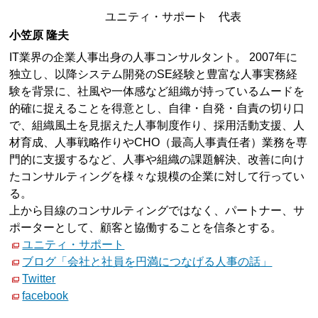
ユニティ・サポート 代表
小笠原 隆夫
IT業界の企業人事出身の人事コンサルタント。 2007年に
独立し、以降システム開発のSE経験と豊富な人事実務経
験を背景に、社風や一体感など組織が持っているムードを
的確に捉えることを得意とし、自律・自発・自責の切り口
で、組織風土を見据えた人事制度作り、採用活動支援、人
材育成、人事戦略作りやCHO（最高人事責任者）業務を専
門的に支援するなど、人事や組織の課題解決、改善に向け
たコンサルティングを様々な規模の企業に対して行ってい
る。
上から目線のコンサルティングではなく、パートナー、サ
ポーターとして、顧客と協働することを信条とする。
ユニティ・サポート
ブログ「会社と社員を円満につなげる人事の話」
Twitter
facebook