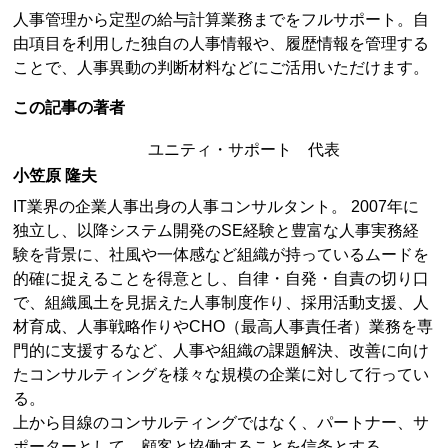
人事管理から定型の給与計算業務までをフルサポート。自
由項目を利用した独自の人事情報や、履歴情報を管理する
ことで、人事異動の判断材料などにご活用いただけます。
この記事の著者
ユニティ・サポート 代表
小笠原 隆夫
IT業界の企業人事出身の人事コンサルタント。 2007年に
独立し、以降システム開発のSE経験と豊富な人事実務経
験を背景に、社風や一体感など組織が持っているムードを
的確に捉えることを得意とし、自律・自発・自責の切り口
で、組織風土を見据えた人事制度作り、採用活動支援、人
材育成、人事戦略作りやCHO（最高人事責任者）業務を専
門的に支援するなど、人事や組織の課題解決、改善に向け
たコンサルティングを様々な規模の企業に対して行ってい
る。
上から目線のコンサルティングではなく、パートナー、サ
ポーターとして、顧客と協働することを信条とする。