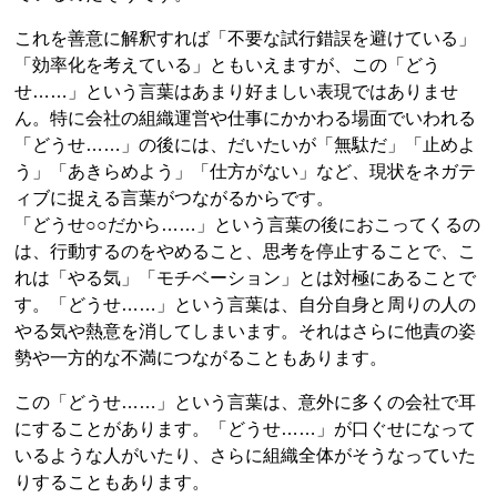
これを善意に解釈すれば「不要な試行錯誤を避けている」
「効率化を考えている」ともいえますが、この「どう
せ……」という言葉はあまり好ましい表現ではありませ
ん。特に会社の組織運営や仕事にかかわる場面でいわれる
「どうせ……」の後には、だいたいが「無駄だ」「止めよ
う」「あきらめよう」「仕方がない」など、現状をネガテ
ィブに捉える言葉がつながるからです。
「どうせ○○だから……」という言葉の後におこってくるの
は、行動するのをやめること、思考を停止することで、こ
れは「やる気」「モチベーション」とは対極にあることで
す。「どうせ……」という言葉は、自分自身と周りの人の
やる気や熱意を消してしまいます。それはさらに他責の姿
勢や一方的な不満につながることもあります。
この「どうせ……」という言葉は、意外に多くの会社で耳
にすることがあります。「どうせ……」が口ぐせになって
いるような人がいたり、さらに組織全体がそうなっていた
りすることもあります。