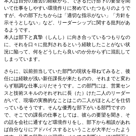
本人は自分の過去の経験から、できるだけ部下の要望を聞
いて仕事をしやすい環境作りに努めていたつもりのようで
すが、今の部下たちからは「適切な指示がない」「方針を
示そうとしない」など、リーダーシップに関する批判があ
るようです。
本人は部下と真摯（しんし）に向き合っているつもりなの
に、それを口々に批判されるという経験したことがない状
況に陥って、何をどうしたら良いのか分からずに混乱して
しまっています。
さらに、以前担当していた部門の現状を尋ねてみると、後
任には経験が浅い新任課長が来たものの、それまでと変わ
らず順調な仕事ぶりだそうです。この部門には、営業セン
スと技術スキルのそれぞれに長（た）けた二人のリーダー
がいて、現場の実務的なことはこの二人がほとんどを仕切
っているそうです。そんな優秀な部下がいる部門ですの
で、そこでの課長の仕事としては、彼らの要望を聞き、そ
の話を会社に通すなど環境作りをし、部下から相談があれ
ば自分なりにアドバイスするということが大半だったよう