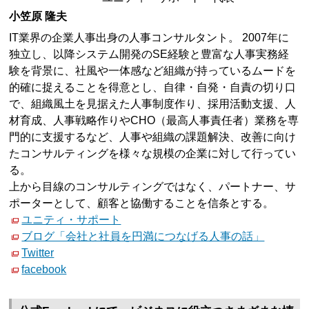
小笠原 隆夫
IT業界の企業人事出身の人事コンサルタント。 2007年に
独立し、以降システム開発のSE経験と豊富な人事実務経
験を背景に、社風や一体感など組織が持っているムードを
的確に捉えることを得意とし、自律・自発・自責の切り口
で、組織風土を見据えた人事制度作り、採用活動支援、人
材育成、人事戦略作りやCHO（最高人事責任者）業務を専
門的に支援するなど、人事や組織の課題解決、改善に向け
たコンサルティングを様々な規模の企業に対して行ってい
る。
上から目線のコンサルティングではなく、パートナー、サ
ポーターとして、顧客と協働することを信条とする。
ユニティ・サポート
ブログ「会社と社員を円満につなげる人事の話」
Twitter
facebook