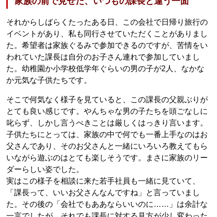
家族の前で見せた、いつもの課長と違う一面
それからしばらくたったある日、この会社で日帰り旅行の
イベントがあり、私も同行させていただくことがありまし
た。希望者は家族ぐるみで参加できるのですが、苦情をい
われていた課長は自分のお子さん連れで参加していまし
た。幼稚園か小学校低学年ぐらいの男の子が2人、なかな
か元気な子供たちです。
そこで何気なく様子を見ていると、この課長の父親ぶりが
とても良い感じです。やんちゃな男の子たちを頭ごなしに
叱らず、しかし言うべきことは厳しくはっきり言います。
子供たちにとっては、家族の中で何でも一番上手なのはお
父さんであり、そのお父さんと一緒にいろいろ教えてもら
いながら遊ぶのはとても楽しそうです。まさに家族のリー
ダーらしい姿でした。
実はこの様子を相談に来た若手社員も一緒に見ていて、
「課長って、いいお父さんなんですね」と言っていまし
た。その後の「会社でもああならいいのに……」は余計な
一言でしたが、それでも課長に対する見方が少し変わった