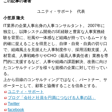
この記事の著者
ユニティ・サポート 代表
小笠原 隆夫
IT業界の企業人事出身の人事コンサルタント。 2007年に
独立し、以降システム開発のSE経験と豊富な人事実務経
験を背景に、社風や一体感など組織が持っているムードを
的確に捉えることを得意とし、自律・自発・自責の切り口
で、組織風土を見据えた人事制度作り、採用活動支援、人
材育成、人事戦略作りやCHO（最高人事責任者）業務を専
門的に支援するなど、人事や組織の課題解決、改善に向け
たコンサルティングを様々な規模の企業に対して行ってい
る。
上から目線のコンサルティングではなく、パートナー、サ
ポーターとして、顧客と協働することを信条とする。
ユニティ・サポート
ブログ「会社と社員を円満につなげる人事の話」
Twitter
facebook